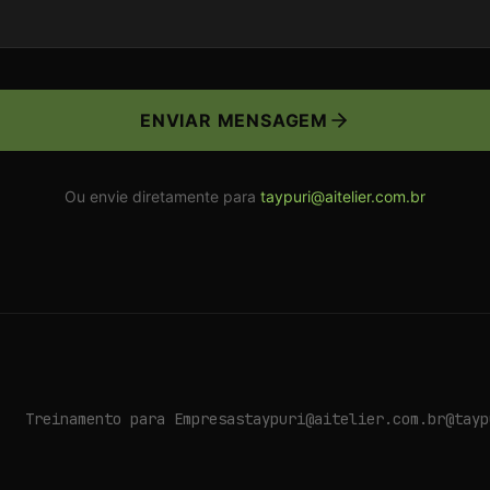
ENVIAR MENSAGEM
Ou envie diretamente para
taypuri@aitelier.com.br
Treinamento para Empresas
taypuri@aitelier.com.br
@tayp