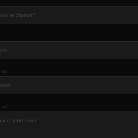
onal)
onal)