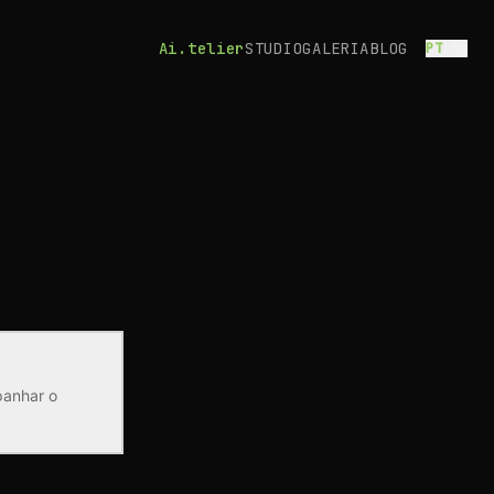
Ai.telier
STUDIO
GALERIA
BLOG
PT
|
EN
anhar o