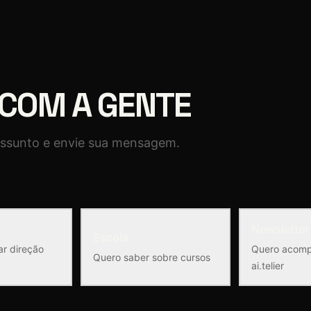
 COM A GENTE
assunto e envie sua mensagem.
Newsletter
Escola
ar direção
Quero acomp
Quero saber sobre cursos
ai.telier